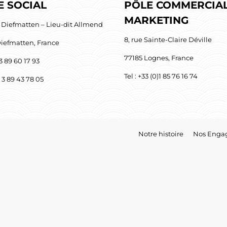
E SOCIAL
PÔLE COMMERCIAL
MARKETING
 Diefmatten – Lieu-dit Allmend
8, rue Sainte-Claire Déville
iefmatten, France
77185 Lognes, France
 3 89 60 17 93
Tel : +33 (0)1 85 76 16 74
3 3 89 43 78 05
Notre histoire
Nos Enga